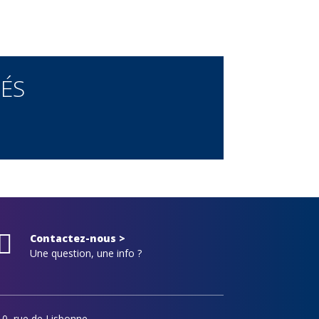
ÉS

Contactez-nous >
Une question, une info ?
10, rue de Lisbonne