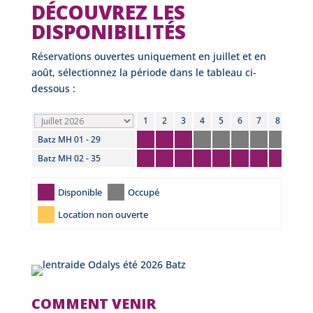
DÉCOUVREZ LES
DISPONIBILITÉS
Réservations ouvertes uniquement en juillet et en
août, sélectionnez la période dans le tableau ci-
dessous :
1
2
3
4
5
6
7
8
9
Batz MH 01 - 29
Batz MH 02 - 35
Disponible
Occupé
Location non ouverte
COMMENT VENIR