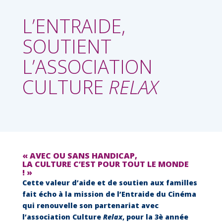
L’ENTRAIDE,
SOUTIENT
L’ASSOCIATION
CULTURE
RELAX
« AVEC OU SANS HANDICAP,
LA CULTURE C’EST POUR TOUT LE MONDE
! »
Cette valeur d’aide et de soutien aux familles
fait écho à la mission de l’Entraide du Cinéma
qui renouvelle son partenariat avec
l’association Culture
Relax
, pour la 3è année