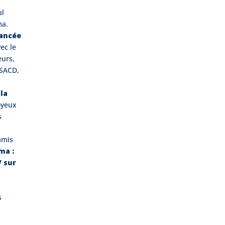
ul
ma.
lancée
ec le
eurs,
 SACD,
 la
joyeux
s
amis
ma :
V sur
s