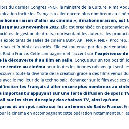
ors du dernier Congrès FNCF, la ministre de la Culture, Rima Abd
cation incite les Français à aller encore plus nombreux au ciné
ne bonne raison d’aller au cinéma », #mabonneraison, est 
 jusqu’au 20 novembre 2022.
Elle est organisée en partenariat av
ociétés de gestion de droits, représentant les auteurs, les product
les exploitants de salles de cinéma (ARP, API, FNCF, FNEF, Procirep,
ribas et Rubini et associés. Elle est soutenue par des partenariats
 et Radio France. Cette campagne met l’accent sur
l’expérience de
e la découverte d’un film en salle
. Conçue sur un ton positif, 
 à se rendre au cinéma
pour toutes les bonnes raisons qui sont le
écouvrir toute la diversité de la création grâce à des films venus du
avec le meilleur de la technologie, échanger sur le film avec ses 
’inciter les Français à aller encore plus nombreux au ciné
a important s’appuyant sur une forte diffusion de spots T
ll sur les sites de replay des chaînes TV, ainsi qu’une
 gares et un spot radio sur les antennes de Radio France.
En
pour le cinéma en accompagnant cette opération notamment sur le